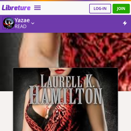
Libreture
LOG-IN
JOIN
Yazae
READ