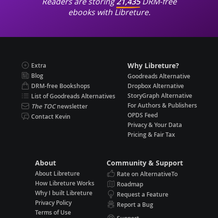
Readers are storing
21,435
DRM-free
ebooks with Libreture.
Why Libreture?
Extra
Blog
Goodreads Alternative
DRM-free Bookshops
Dropbox Alternative
StoryGraph Alternative
List of Goodreads Alternatives
For Authors & Publishers
The TOC
newsletter
OPDS Feed
Contact Kevin
Privacy & Your Data
Pricing & Fair Tax
About
Community & Support
About Libreture
Rate on AlternativeTo
How Libreture Works
Roadmap
Why I built Libreture
Request a Feature
Privacy Policy
Report a Bug
Terms of Use