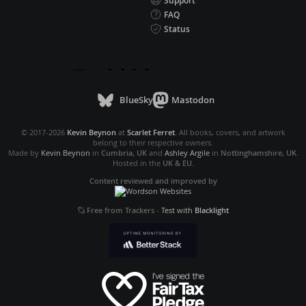
Support
FAQ
Status
BlueSky
Mastodon
© 2017-2026
Kevin Beynon
at
Scarlet Ferret
. All books, covers, and artwork
belong to their respective owners.
Made by
Kevin Beynon
in
Cumbria, UK
and
Ashley Argile
in
Nottinghamshire, UK
.
Hosted in the
UK & EU
.
Content reviewed and improved by
Free from Trackers
-
Test with
Blacklight